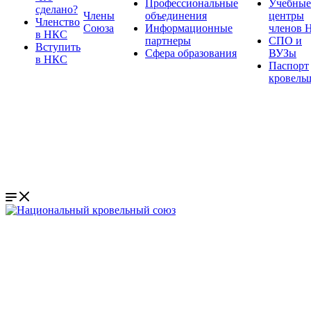
Профессиональные
Учебные
сделано?
Члены
объединения
центры
Членство
Союза
Информационные
членов 
в НКС
партнеры
СПО и
Вступить
Сфера образования
ВУЗы
в НКС
Паспорт
кровель