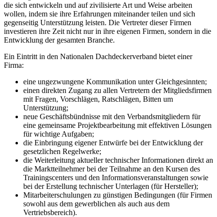
die sich entwickeln und auf zivilisierte Art und Weise arbeiten
wollen, indem sie ihre Erfahrungen miteinander teilen und sich
gegenseitig Unterstützung leisten. Die Vertreter dieser Firmen
investieren ihre Zeit nicht nur in ihre eigenen Firmen, sondern in die
Entwicklung der gesamten Branche.
Ein Eintritt in den Nationalen Dachdeckerverband bietet einer
Firma:
eine ungezwungene Kommunikation unter Gleichgesinnten;
einen direkten Zugang zu allen Vertretern der Mitgliedsfirmen
mit Fragen, Vorschlägen, Ratschlägen, Bitten um
Unterstützung;
neue Geschäftsbündnisse mit den Verbandsmitgliedern für
eine gemeinsame Projektbearbeitung mit effektiven Lösungen
für wichtige Aufgaben;
die Einbringung eigener Entwürfe bei der Entwicklung der
gesetzlichen Regelwerke;
die Weiterleitung aktueller technischer Informationen direkt an
die Marktteilnehmer bei der Teilnahme an den Kursen des
Trainingscenters und den Informationsveranstaltungen sowie
bei der Erstellung technischer Unterlagen (für Hersteller);
Mitarbeiterschulungen zu günstigen Bedingungen (für Firmen
sowohl aus dem gewerblichen als auch aus dem
Vertriebsbereich).