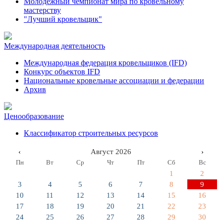
Молодежный чемпионат мира по кровельному
мастерству
"Лучший кровельщик"
Международная деятельность
Международная федерация кровельщиков (IFD)
Конкурс объектов IFD
Национальные кровельные ассоциации и федерации
Архив
Ценообразование
Классификатор строительных ресурсов
‹
Август 2026
›
Пн
Вт
Ср
Чт
Пт
Сб
Вс
1
2
3
4
5
6
7
8
9
10
11
12
13
14
15
16
17
18
19
20
21
22
23
24
25
26
27
28
29
30