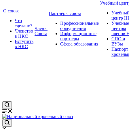
Учебный цент
О союзе
Учебны
Партнёры союза
центр Н
Что
Профессиональные
Учебные
сделано?
Члены
объединения
центры
Членство
Союза
Информационные
членов 
в НКС
партнеры
СПО и
Вступить
Сфера образования
ВУЗы
в НКС
Паспорт
кровель