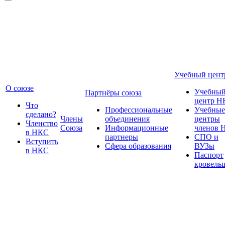
Учебный цент
О союзе
Учебны
Партнёры союза
центр Н
Что
Профессиональные
Учебные
сделано?
Члены
объединения
центры
Членство
Союза
Информационные
членов 
в НКС
партнеры
СПО и
Вступить
Сфера образования
ВУЗы
в НКС
Паспорт
кровель