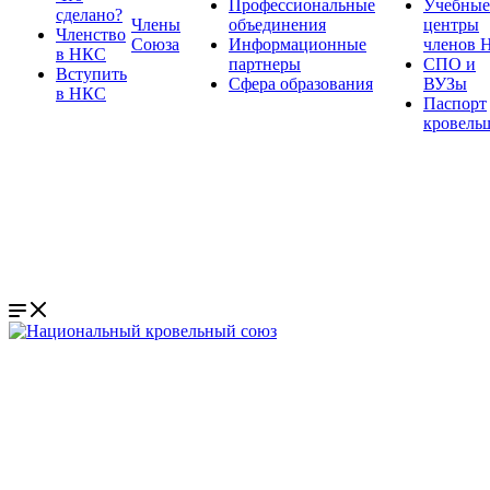
Профессиональные
Учебные
сделано?
Члены
объединения
центры
Членство
Союза
Информационные
членов 
в НКС
партнеры
СПО и
Вступить
Сфера образования
ВУЗы
в НКС
Паспорт
кровель