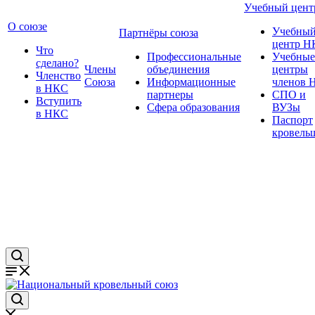
Учебный цент
О союзе
Учебны
Партнёры союза
центр Н
Что
Профессиональные
Учебные
сделано?
Члены
объединения
центры
Членство
Союза
Информационные
членов 
в НКС
партнеры
СПО и
Вступить
Сфера образования
ВУЗы
в НКС
Паспорт
кровель