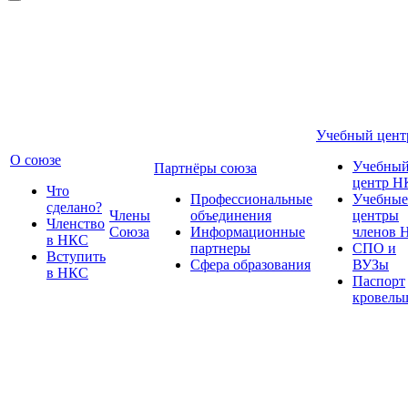
Учебный цент
О союзе
Учебны
Партнёры союза
центр Н
Что
Профессиональные
Учебные
сделано?
Члены
объединения
центры
Членство
Союза
Информационные
членов 
в НКС
партнеры
СПО и
Вступить
Сфера образования
ВУЗы
в НКС
Паспорт
кровель