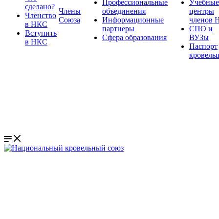
Профессиональные
Учебные
сделано?
Члены
объединения
центры
Членство
Союза
Информационные
членов 
в НКС
партнеры
СПО и
Вступить
Сфера образования
ВУЗы
в НКС
Паспорт
кровель