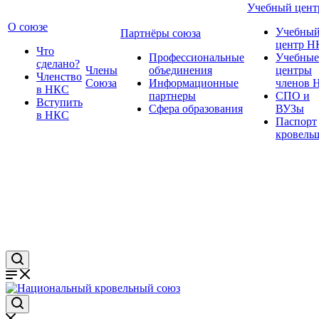
Учебный цент
О союзе
Учебны
Партнёры союза
центр Н
Что
Профессиональные
Учебные
сделано?
Члены
объединения
центры
Членство
Союза
Информационные
членов 
в НКС
партнеры
СПО и
Вступить
Сфера образования
ВУЗы
в НКС
Паспорт
кровель