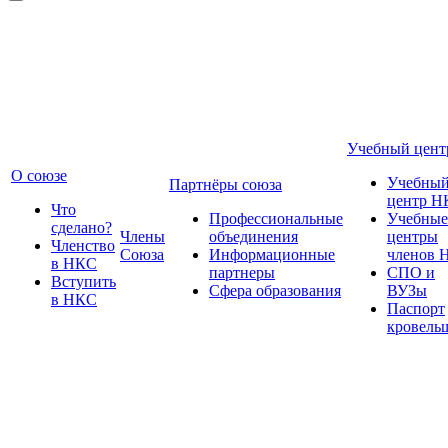
Учебный цент
О союзе
Учебны
Партнёры союза
центр Н
Что
Профессиональные
Учебные
сделано?
Члены
объединения
центры
Членство
Союза
Информационные
членов 
в НКС
партнеры
СПО и
Вступить
Сфера образования
ВУЗы
в НКС
Паспорт
кровель