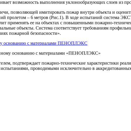
атривает возможность выполнения уклонообразующих слоев и
печи, позволяющей имитировать пожар внутри объекта и оценит
й пролетом – 6 метров (Рис.1). В ходе испытаний система ЭКСТ
волит применять ее на объектах с повышенными пожарно-техниче
циальные объекты. Система соответствует требованиям профиль
ниях пожарной безопасности».
етонному основанию с материалами «ПЕНОПЛЭКС»
м, подтверждает пожарно-технические характеристики реализу
 испытаниями, проводимыми исключительно в аккредитованных