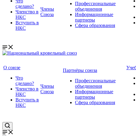
Что
Профессиональные
сделано?
Члены
объединения
Членство в
Союза
Информационные
НКС
партнеры
Вступить в
Сфера образования
НКС
О союзе
Уче
Партнёры союза
Что
Профессиональные
сделано?
Члены
объединения
Членство в
Союза
Информационные
НКС
партнеры
Вступить в
Сфера образования
НКС