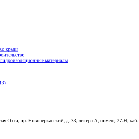
тво крыш
роительстве
и гидроизоляционные материалы
ИЗ)
ая Охта, пр. Новочеркасский, д. 33, литера А, помещ. 27-Н, каб.