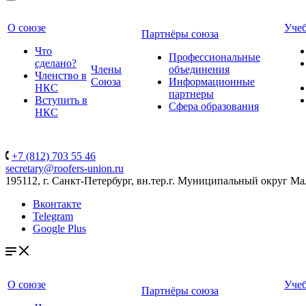
О союзе
Уче
Партнёры союза
Что
Профессиональные
сделано?
Члены
объединения
Членство в
Союза
Информационные
НКС
партнеры
Вступить в
Сфера образования
НКС
+7 (812) 703 55 46
secretary@roofers-union.ru
195112, г. Санкт-Петербург, вн.тер.г. Муниципальный округ Мал
Вконтакте
Telegram
Google Plus
О союзе
Уче
Партнёры союза