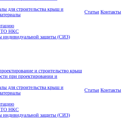
алы для строительства крыш и
Статьи
Контакты
материалы
атацию
 СТО НКС
ы индивидуальной защиты (СИЗ)
проектирование и строительство крыш
ости при проектировании и
алы для строительства крыш и
Статьи
Контакты
материалы
атацию
 СТО НКС
ы индивидуальной защиты (СИЗ)