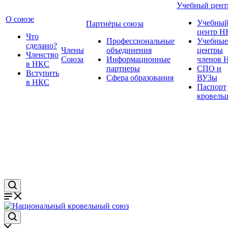
Учебный цент
О союзе
Учебны
Партнёры союза
центр Н
Что
Профессиональные
Учебные
сделано?
Члены
объединения
центры
Членство
Союза
Информационные
членов 
в НКС
партнеры
СПО и
Вступить
Сфера образования
ВУЗы
в НКС
Паспорт
кровель