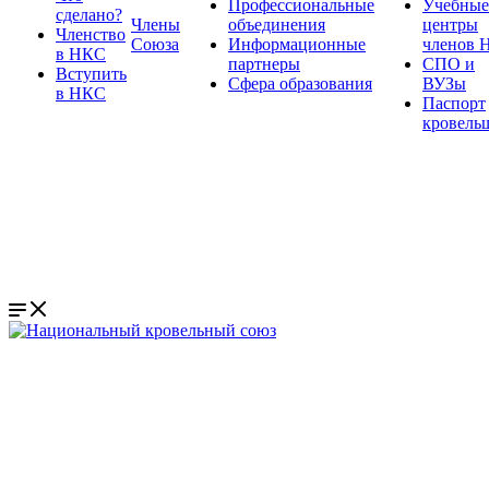
Профессиональные
Учебные
сделано?
Члены
объединения
центры
Членство
Союза
Информационные
членов 
в НКС
партнеры
СПО и
Вступить
Сфера образования
ВУЗы
в НКС
Паспорт
кровель