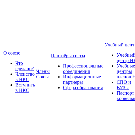
Учебный цент
О союзе
Учебны
Партнёры союза
центр Н
Что
Профессиональные
Учебные
сделано?
Члены
объединения
центры
Членство
Союза
Информационные
членов 
в НКС
партнеры
СПО и
Вступить
Сфера образования
ВУЗы
в НКС
Паспорт
кровель