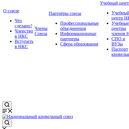
Учебный цент
О союзе
Учебны
Партнёры союза
центр Н
Что
Профессиональные
Учебные
сделано?
Члены
объединения
центры
Членство
Союза
Информационные
членов 
в НКС
партнеры
СПО и
Вступить
Сфера образования
ВУЗы
в НКС
Паспорт
кровель