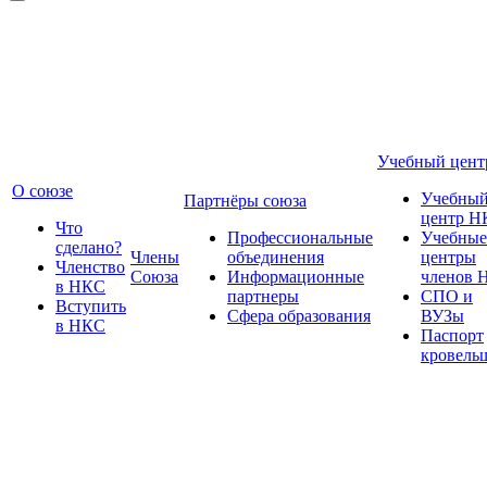
Учебный цент
О союзе
Учебны
Партнёры союза
центр Н
Что
Профессиональные
Учебные
сделано?
Члены
объединения
центры
Членство
Союза
Информационные
членов 
в НКС
партнеры
СПО и
Вступить
Сфера образования
ВУЗы
в НКС
Паспорт
кровель