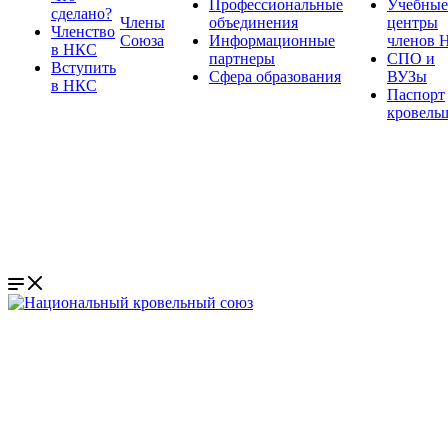
Профессиональные
Учебные
сделано?
Члены
объединения
центры
Членство
Союза
Информационные
членов 
в НКС
партнеры
СПО и
Вступить
Сфера образования
ВУЗы
в НКС
Паспорт
кровель