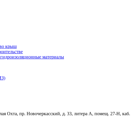
тво крыш
роительстве
и гидроизоляционные материалы
ИЗ)
ая Охта, пр. Новочеркасский, д. 33, литера А, помещ. 27-Н, каб.