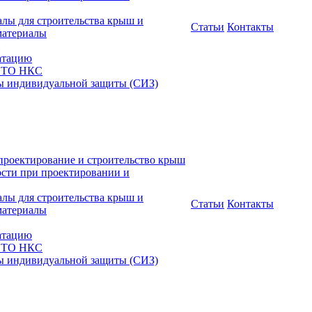
алы для строительства крыш и
Статьи
Контакты
материалы
атацию
 СТО НКС
ы индивидуальной защиты (СИЗ)
проектирование и строительство крыш
ости при проектировании и
алы для строительства крыш и
Статьи
Контакты
материалы
атацию
 СТО НКС
ы индивидуальной защиты (СИЗ)