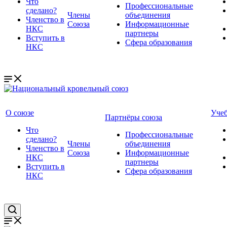
Что
Профессиональные
сделано?
Члены
объединения
Членство в
Союза
Информационные
НКС
партнеры
Вступить в
Сфера образования
НКС
О союзе
Уче
Партнёры союза
Что
Профессиональные
сделано?
Члены
объединения
Членство в
Союза
Информационные
НКС
партнеры
Вступить в
Сфера образования
НКС