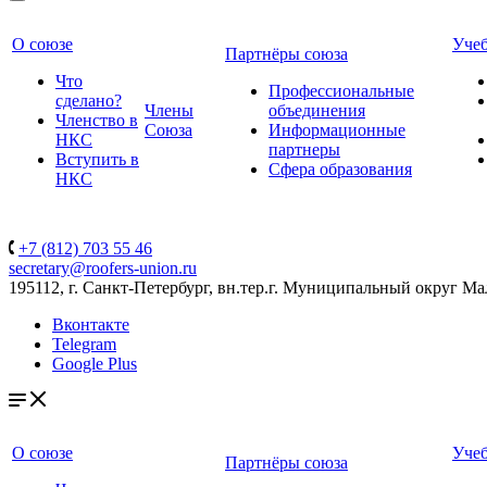
О союзе
Уче
Партнёры союза
Что
Профессиональные
сделано?
Члены
объединения
Членство в
Союза
Информационные
НКС
партнеры
Вступить в
Сфера образования
НКС
+7 (812) 703 55 46
secretary@roofers-union.ru
195112, г. Санкт-Петербург, вн.тер.г. Муниципальный округ Мал
Вконтакте
Telegram
Google Plus
О союзе
Уче
Партнёры союза