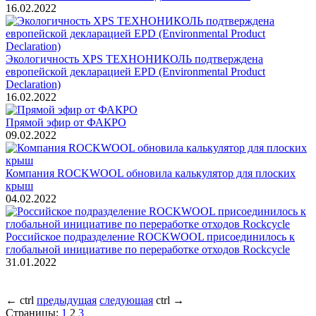
16.02.2022
Экологичность XPS ТЕХНОНИКОЛЬ подтверждена
европейской декларацией EPD (Environmental Product
Declaration)
16.02.2022
Прямой эфир от ФАКРО
09.02.2022
Компания ROCKWOOL обновила калькулятор для плоских
крыш
04.02.2022
Российское подразделение ROCKWOOL присоединилось к
глобальной инициативе по переработке отходов Rockcycle
31.01.2022
←
ctrl
предыдущая
следующая
ctrl
→
Страницы:
1
2
3