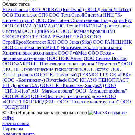
Облако тегов
Все новости
ООО РОКВУЛ (Rockwool)
ООО Дёркен (Dörken)
ООО Пеноплэкс СПб
ООО ТемпСтройСистема
НИЦ "К-
системс групп"
ООО Сен-Гобен Строительная Продукция Рус
ООО ОРИМА (ORIMA)
ООО ТехноНИКОЛЬ-Строительные
Системы
ООО ЦинКо РУС
ООО Зелёная Кровля
BMI
GROUP
ООО ТЕГОЛА РУФИНГ СЕЙЛЗ
ООО
СтройКровКомплект XXI
ООО Зика (Sika)
ООО РАЙНЦИНК
ООО СтройЭксперт-ВИТУ
Некоммерческая организация
Хризотиловая ассоциация
ООО РуфМед
ООО Гекса -
нетканые материалы
ООО ПСК Алтес
ООО Селена Восток
ООО"ФАКРО-Р"
Производственная группа "Герметекс"
ООО
ЭКС ПП Экологические технологии (ООО Экотех)
ООО
Алга-Профиль
ООО ПК-Термоснаб (TERMOCLIP)
СК «РРК»
(ООО «Континент»)
Riverclack
ООО КНАУФ ПЕНОПЛАСТ
ИП Дорохов С.А.
ООО ПК «Кровтех» (Snegos®)
ООО
"СИТИ-Про"
АО "Мягкая кровля"
ООО "Металлопрофиль"
ООО РСК 24
ООО «Институт пассивного дома»
ООО
«СТИЛ ТЕХНОЛОДЖИ»
ООО "Невские конструкции"
ООО
"ОНДУЛИН"
© 2026 Национальный кровельный союз
создание
сайта
Члены союза
Партнеры
Учебный центр