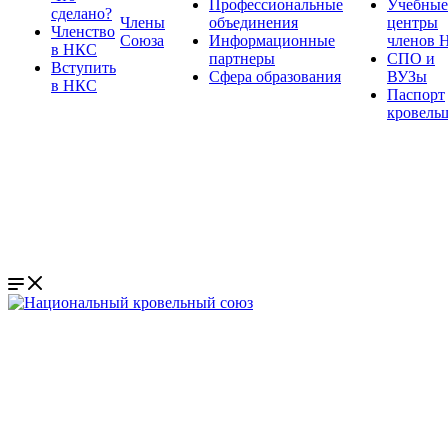
Профессиональные
Учебные
сделано?
Члены
объединения
центры
Членство
Союза
Информационные
членов 
в НКС
партнеры
СПО и
Вступить
Сфера образования
ВУЗы
в НКС
Паспорт
кровель