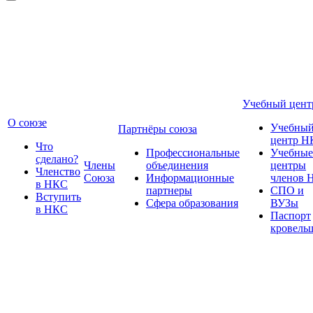
Учебный цент
О союзе
Учебны
Партнёры союза
центр Н
Что
Профессиональные
Учебные
сделано?
Члены
объединения
центры
Членство
Союза
Информационные
членов 
в НКС
партнеры
СПО и
Вступить
Сфера образования
ВУЗы
в НКС
Паспорт
кровель