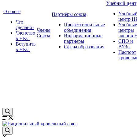
Учебный цент
О союзе
Учебны
Партнёры союза
центр Н
Что
Профессиональные
Учебные
сделано?
Члены
объединения
центры
Членство
Союза
Информационные
членов 
в НКС
партнеры
СПО и
Вступить
Сфера образования
ВУЗы
в НКС
Паспорт
кровель