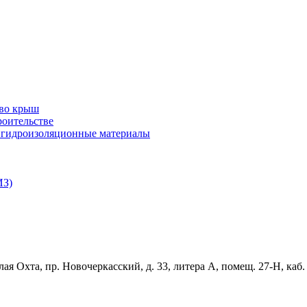
тво крыш
роительстве
и гидроизоляционные материалы
ИЗ)
ая Охта, пр. Новочеркасский, д. 33, литера А, помещ. 27-Н, каб.