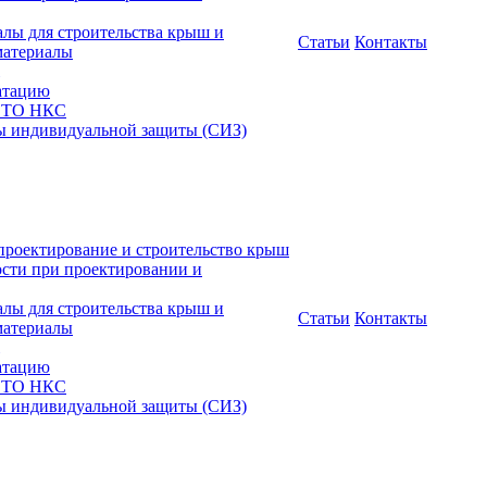
алы для строительства крыш и
Статьи
Контакты
материалы
атацию
 СТО НКС
ы индивидуальной защиты (СИЗ)
проектирование и строительство крыш
ости при проектировании и
алы для строительства крыш и
Статьи
Контакты
материалы
атацию
 СТО НКС
ы индивидуальной защиты (СИЗ)