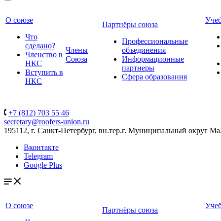
О союзе
Уче
Партнёры союза
Что
Профессиональные
сделано?
Члены
объединения
Членство в
Союза
Информационные
НКС
партнеры
Вступить в
Сфера образования
НКС
+7 (812) 703 55 46
secretary@roofers-union.ru
195112, г. Санкт-Петербург, вн.тер.г. Муниципальный округ Мал
Вконтакте
Telegram
Google Plus
О союзе
Уче
Партнёры союза