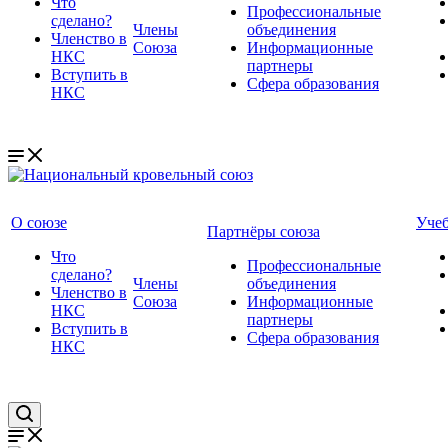
Что
Профессиональные
сделано?
Члены
объединения
Членство в
Союза
Информационные
НКС
партнеры
Вступить в
Сфера образования
НКС
О союзе
Уче
Партнёры союза
Что
Профессиональные
сделано?
Члены
объединения
Членство в
Союза
Информационные
НКС
партнеры
Вступить в
Сфера образования
НКС