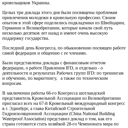
кровельщиков Украины.
Целых три доклада этого дня были посвящены проблемам
привлечения молодежи в кровельную профессию. Своим
опытом в этой сфере поделились подкладчики из Швейцарии,
Германии и Великобритании, которые начали свой путь
несколько десятков лет назад и имеют очень высокую
поддержку государства.
Последний день Конгресса, по обыкновению посвящен работе
самой федерации и общению с ее членами.
Были представлены доклады с финансовым отчетом
федерации, о работе Правления IFD, и отдельно - о
деятельности и результатах Рабочих групп IFD: по тренингам
и обучению, по маркетингу, а также по техническим
вопросам.
В заключении работы 66-го Конгресса шотландский
представитель Кровельной Ассоциации из Великобритании
пригласил всех на 67-й Кровельный международный конгресс
в г. Эдинбург, а глава Китайской Строительной
Гидроизоляционной Ассоциации (China National Building
Waterproof Association) представил доклад о том, как его
страна готовится стать хозяйкой 28-го Чемпионата мира по