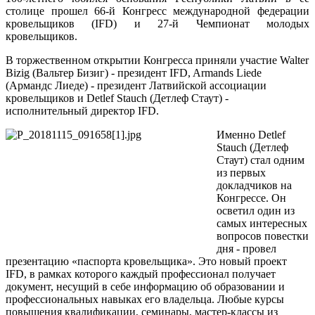
столице прошел 66-й Конгресс международной федерации
кровельщиков (IFD) и 27-й Чемпионат молодых
кровельщиков.
В торжественном открытии Конгресса приняли участие Walter
Bizig (Вальтер Бизиг) - президент IFD, Armands Liede
(Армандс Лиеде) - президент Латвийской ассоциации
кровельщиков и Detlef Stauch (Детлеф Стаут) -
исполнительный директор IFD.
Именно Detlef
Stauch (Детлеф
Стаут) стал одним
из первых
докладчиков на
Конгрессе. Он
осветил один из
самых интересных
вопросов повестки
дня - провел
презентацию «паспорта кровельщика». Это новый проект
IFD, в рамках которого каждый профессионал получает
документ, несущий в себе информацию об образовании и
профессиональных навыках его владельца. Любые курсы
повышения квалификации, семинары, мастер-классы из