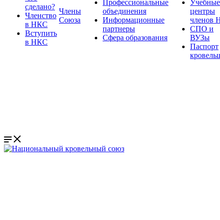
Профессиональные
Учебные
сделано?
Члены
объединения
центры
Членство
Союза
Информационные
членов 
в НКС
партнеры
СПО и
Вступить
Сфера образования
ВУЗы
в НКС
Паспорт
кровель