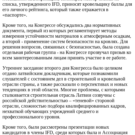
списка, утвержденного IFD, приносят кровельщику баллы для
его личного рейтинга, который также отражается в
«паспорте».
Кроме того, на Конгрессе обсуждались два нормативных
документа, первый из которых регламентирует методы
измерения устойчивости материалов к атмосферным осадкам,
а второй - применение систем безопасности на кровлях. Для
решения вопросов, связанных с безопасностью, была создана
отдельная рабочая группа - на Конгрессе прозвучал призыв ко
всем заинтересованным лицам принять участие в ее работе.
Утреннее заседание второго дня Конгресса было целиком
отдано латвийским докладчикам, которые познакомили
слушателей с состоянием дел в строительной и кровельной
отрасли страны, а также рассказали о перспективах и новых
тенденциях в этой области. Многие проблемы, с которыми
сталкивается строительная отрасль Латвии созвучны с
российской действительностью – «теневой» стороной
отрасли, сложностью подбора квалифицированных кадров,
нехваткой обучающих учреждений среднего и
профессионального уровня.
Кроме того, были рассмотрены презентации новых
кандидатов в члены IFD, среди которых была и Ассоциация