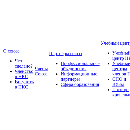
Учебный цент
О союзе
Учебны
Партнёры союза
центр Н
Что
Профессиональные
Учебные
сделано?
Члены
объединения
центры
Членство
Союза
Информационные
членов 
в НКС
партнеры
СПО и
Вступить
Сфера образования
ВУЗы
в НКС
Паспорт
кровель