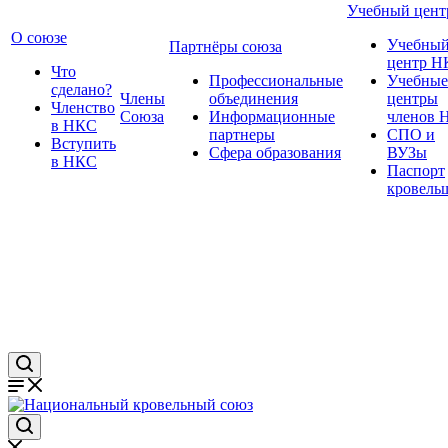
Учебный цент
О союзе
Учебны
Партнёры союза
центр Н
Что
Профессиональные
Учебные
сделано?
Члены
объединения
центры
Членство
Союза
Информационные
членов 
в НКС
партнеры
СПО и
Вступить
Сфера образования
ВУЗы
в НКС
Паспорт
кровель