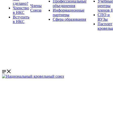
Профессиональные
Учебные
сделано?
Члены
объединения
центры
Членство
Союза
Информационные
членов 
в НКС
партнеры
СПО и
Вступить
Сфера образования
ВУЗы
в НКС
Паспорт
кровель