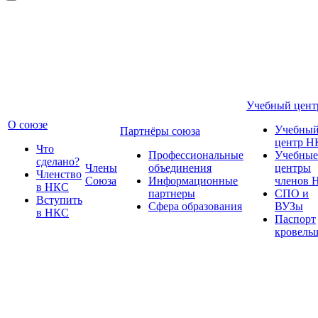
Учебный цент
О союзе
Учебны
Партнёры союза
центр Н
Что
Профессиональные
Учебные
сделано?
Члены
объединения
центры
Членство
Союза
Информационные
членов 
в НКС
партнеры
СПО и
Вступить
Сфера образования
ВУЗы
в НКС
Паспорт
кровель