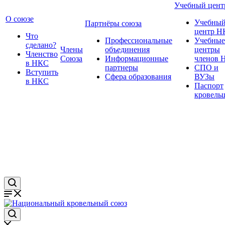
Учебный цент
О союзе
Учебны
Партнёры союза
центр Н
Что
Профессиональные
Учебные
сделано?
Члены
объединения
центры
Членство
Союза
Информационные
членов 
в НКС
партнеры
СПО и
Вступить
Сфера образования
ВУЗы
в НКС
Паспорт
кровель