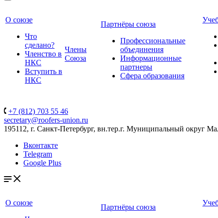
О союзе
Уче
Партнёры союза
Что
Профессиональные
сделано?
Члены
объединения
Членство в
Союза
Информационные
НКС
партнеры
Вступить в
Сфера образования
НКС
+7 (812) 703 55 46
secretary@roofers-union.ru
195112, г. Санкт-Петербург, вн.тер.г. Муниципальный округ Мал
Вконтакте
Telegram
Google Plus
О союзе
Уче
Партнёры союза