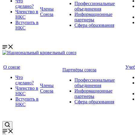
Что
Профессиональные
сделано?
Члены
объединения
Членство в
Союза
Информационные
НКС
партнеры
Вступить в
Сфера образования
НКС
О союзе
Уче
Партнёры союза
Что
Профессиональные
сделано?
Члены
объединения
Членство в
Союза
Информационные
НКС
партнеры
Вступить в
Сфера образования
НКС