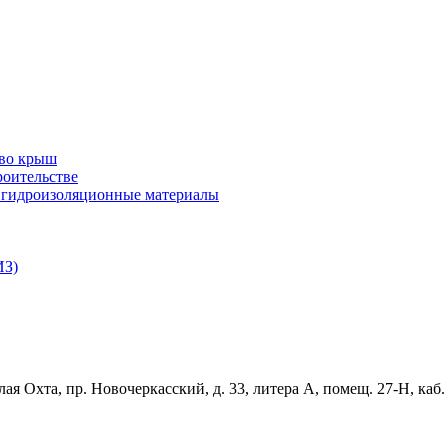
тво крыш
роительстве
и гидроизоляционные материалы
ИЗ)
ая Охта, пр. Новочеркасский, д. 33, литера А, помещ. 27-Н, каб.